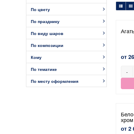
По цвету
По празднику
Агат
По виду шаров
По композиции
от 2
Кому
По тематике
-
По месту оформления
Бело
хром
от 2 