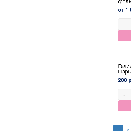
фоль
от 1 
-
Гели
шары
200 
-
1
2