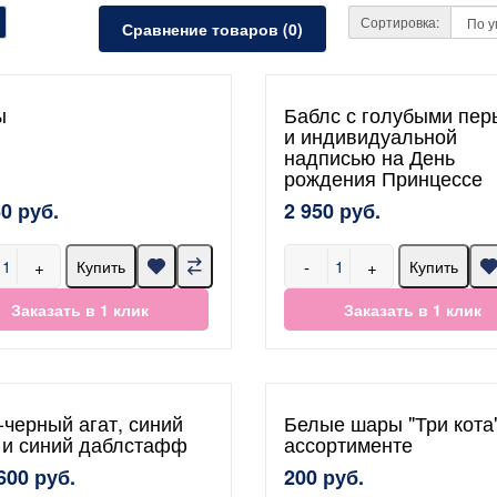
Сортировка:
Сравнение товаров (0)
ы
Баблс с голубыми пер
и индивидуальной
надписью на День
рождения Принцессе
60 руб.
2 950 руб.
+
-
+
Купить
Купить
Заказать в 1 клик
Заказать в 1 клик
-черный агат, синий
Белые шары "Три кота"
 и синий даблстафф
ассортименте
600 руб.
200 руб.