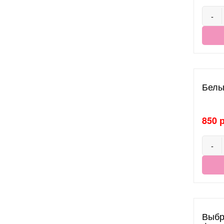
-
Белы
850 
-
Выбр