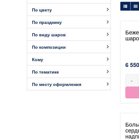
По цвету
По празднику
Беже
По виду шаров
шаро
По композиции
Кому
6 550
По тематике
-
По месту оформления
Боль
серд
надп