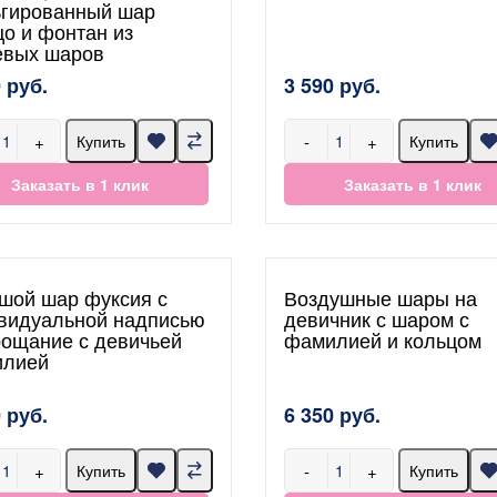
гированный шар
цо и фонтан из
евых шаров
 руб.
3 590 руб.
+
-
+
Купить
Купить
Заказать в 1 клик
Заказать в 1 клик
шой шар фуксия с
Воздушные шары на
видуальной надписью
девичник с шаром с
рощание с девичьей
фамилией и кольцом
лией
 руб.
6 350 руб.
+
-
+
Купить
Купить