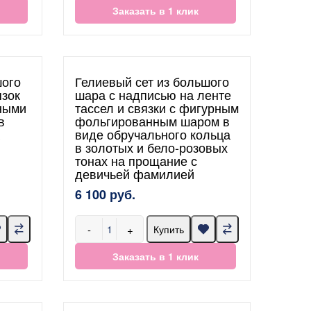
Заказать в 1 клик
шого
Гелиевый сет из большого
язок
шара с надписью на ленте
ными
тассел и связки с фигурным
в
фольгированным шаром в
виде обручального кольца
в золотых и бело-розовых
тонах на прощание с
девичьей фамилией
6 100 руб.
-
+
Купить
Заказать в 1 клик