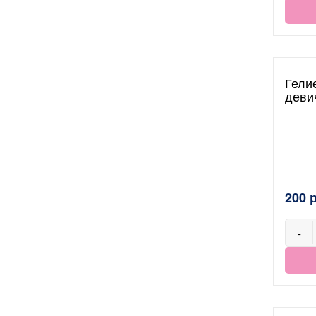
Гели
деви
200 
-