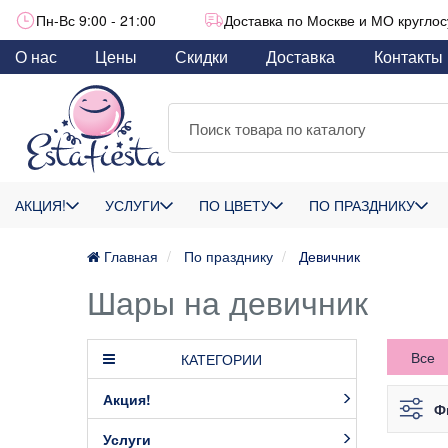
Пн-Вс 9:00 - 21:00
Доставка по Москве и МО круглос
О нас
Цены
Скидки
Доставка
Контакты
АКЦИЯ!
УСЛУГИ
ПО ЦВЕТУ
ПО ПРАЗДНИКУ
Главная
По празднику
Девичник
Шары на девичник
Все
КАТЕГОРИИ
Акция!
Ф
Услуги