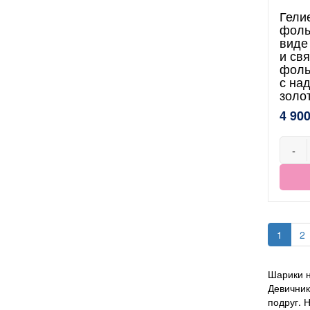
Гели
фоль
виде
и св
фоль
с на
золо
4 900
-
1
2
Шарики н
Девичник
подруг. 