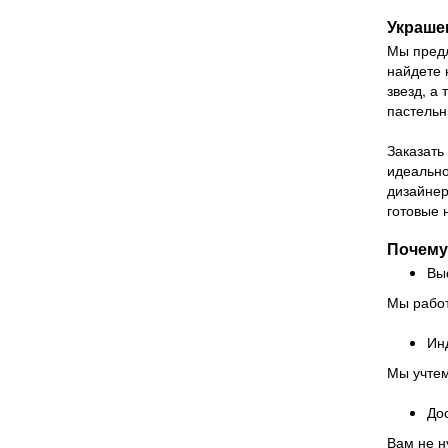
Украше
Мы предл
найдете 
звезд, а
пастельн
Заказать
идеально
дизайнер
готовые 
Почему
Вы
Мы работ
Ин
Мы учтем
Дос
Вам не н