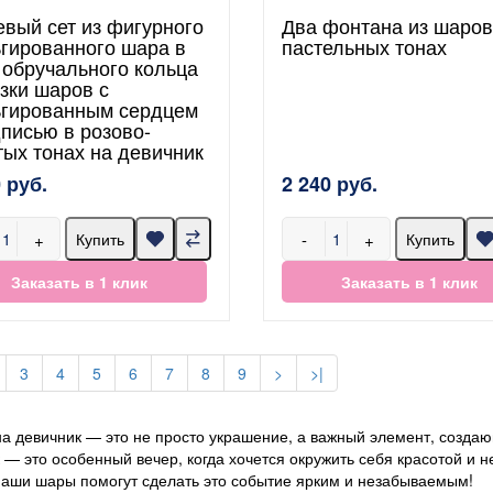
евый сет из фигурного
Два фонтана из шаров
гированного шара в
пастельных тонах
 обручального кольца
язки шаров с
гированным сердцем
дписью в розово-
тых тонах на девичник
 руб.
2 240 руб.
+
-
+
Купить
Купить
Заказать в 1 клик
Заказать в 1 клик
3
4
5
6
7
8
9
>
>|
а девичник — это не просто украшение, а важный элемент, создаю
 — это особенный вечер, когда хочется окружить себя красотой и
Наши шары помогут сделать это событие ярким и незабываемым!