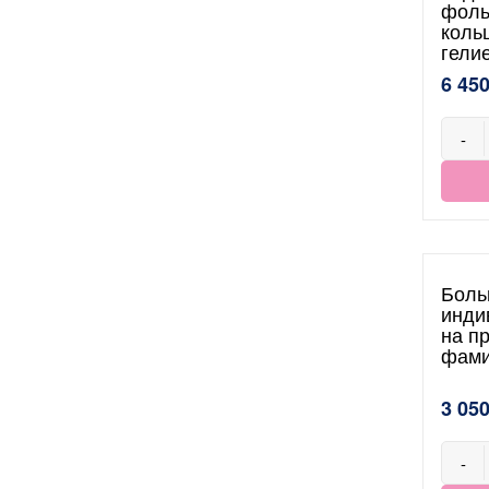
фоль
коль
гели
6 450
-
Боль
инди
на п
фами
3 050
-