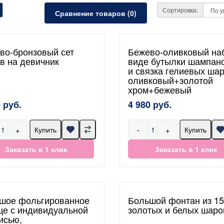
Сортировка:
Сравнение товаров (0)
во-бронзовый сет
Бежево-оливковый на
в на девичник
виде бутылки шампанс
и связка гелиевых ша
оливковый+золотой
хром+бежевый
 руб.
4 980 руб.
+
-
+
Купить
Купить
Заказать в 1 клик
Заказать в 1 клик
шое фольгированное
Большой фонтан из 15
це с индивидуальной
золотых и белых шаро
исью,