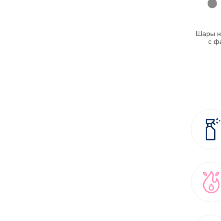
Шары н
с ф