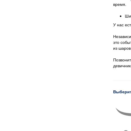
время.
Ши
У нас ес
Независи
это собы
из шаров
Позвонит
девичник
Выберит