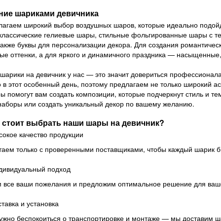
ние шариками девичника
агаем широкий выбор воздушных шаров, которые идеально подойд
классические гелиевые шары, стильные фольгированные шары с те
 также буквы для персонализации декора. Для создания романтич
ые оттенки, а для яркого и динамичного праздника — насыщенные,
 шарики на девичник у нас — это значит довериться профессионал
 в этот особенный день, поэтому предлагаем не только широкий а
ы помогут вам создать композиции, которые подчеркнут стиль и т
наборы или создать уникальный декор по вашему желанию.
 стоит выбрать наши шары на девичник?
сокое качество продукции
аем только с проверенными поставщиками, чтобы каждый шарик 
дивидуальный подход
 все ваши пожелания и предложим оптимальное решение для ваше
тавка и установка
ужно беспокоиться о транспортировке и монтаже — мы доставим ш