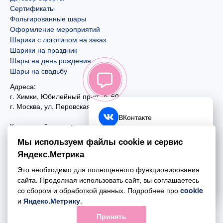
Сертификаты
Фольгированные шары
Оформление мероприятий
Шарики с логотипом на заказ
Шарики на праздник
Шары на день рождения
Шары на свадьбу
Адреса:
г. Химки, Юбилейный пр-кт, д. 60
г. Москва
,
ул. Перовская, д. 59
ВКонтакте
Контактный номер:
+7 (925) 585-74-27
Telegram
Мы используем файлы cookie и сервис
+7 (495) 970-44-75
Яндекс.Метрика
MAX
Почта:
Это необходимо для полноценного функционирования
mail@esta-fiesta.ru
Обратный звонок
сайта. Продолжая использовать сайт, вы соглашаетесь
со сбором и обработкой данных. Подробнее про
cookie
Режим работы интернет-магазина:
и
Яндекс.Метрику
.
ПН-ВС с 09:00 до 21:00
Принять