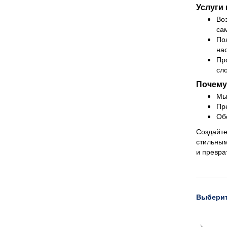
Услуги
Во
са
По
на
Пр
сл
Почему
Мы
Пр
Об
Создайте
стильным
и превра
Выберит