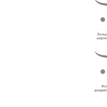
Больш
шаров 
Фот
дождик