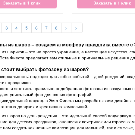
Заказать в 1 клик
Заказать в 1 клик
3
4
5
6
7
8
>
>|
ны из шаров – создаем атмосферу праздника вместе с 
 из шариков – это не просто украшение, а настоящее искусство, 
Эста Фиеста предлагает вам стильные и оригинальные решения д
 стоит выбрать фотозону из шаров?
иверсальность: подходит для любых событий – дней рождений, сва
гих праздников.
кость и эстетика: правильно подобранная фотозона из воздушных 
здаст уникальный фон для ваших фотографий.
дивидуальный подход: в Эста Фиеста мы разрабатываем дизайны, к
егантных до ярких и креативных композиций.
 из шаров на день рождения – это идеальный способ подчеркнуть 
ие для детских праздников, юношеских вечеринок или взрослых м
т нам создать как нежные композиции для малышей, так и смелые,