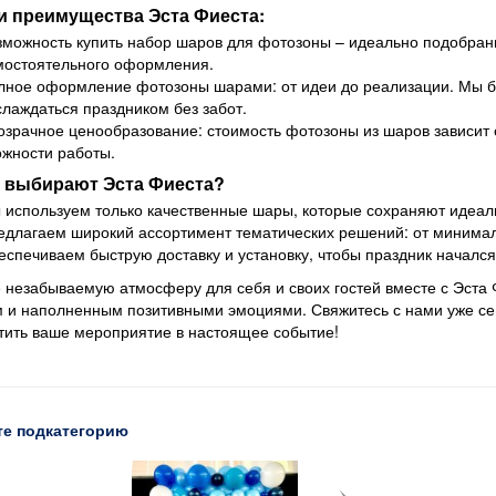
 и преимущества Эста Фиеста:
зможность купить набор шаров для фотозоны – идеально подобран
мостоятельного оформления.
лное оформление фотозоны шарами: от идеи до реализации. Мы бе
слаждаться праздником без забот.
озрачное ценообразование: стоимость фотозоны из шаров зависит
ожности работы.
 выбирают Эста Фиеста?
 используем только качественные шары, которые сохраняют идеаль
едлагаем широкий ассортимент тематических решений: от минимал
еспечиваем быструю доставку и установку, чтобы праздник начался
 незабываемую атмосферу для себя и своих гостей вместе с Эста
 и наполненным позитивными эмоциями. Свяжитесь с нами уже сег
тить ваше мероприятие в настоящее событие!
е подкатегорию