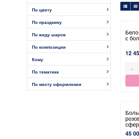
По цвету
По празднику
Бело
По виду шаров
с бо
По композиции
12 4
Кому
-
По тематике
По месту оформления
Боль
розо
сфер
45 0