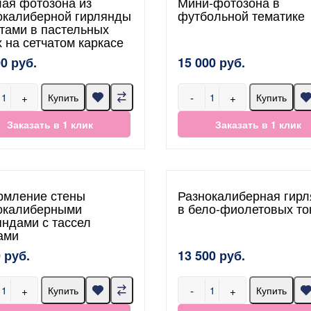
лая фотозона из
Мини-фотозона в
окалиберной гирлянды
футбольной тематике
етами в пастельных
х на сетчатом каркасе
00 руб.
15 000 руб.
+
-
+
Купить
Купить
Заказать в 1 клик
Заказать в 1 клик
мление стены
Разнокалиберная гир
окалиберными
в бело-фиолетовых то
яндами с тассел
ами
 руб.
13 500 руб.
+
-
+
Купить
Купить