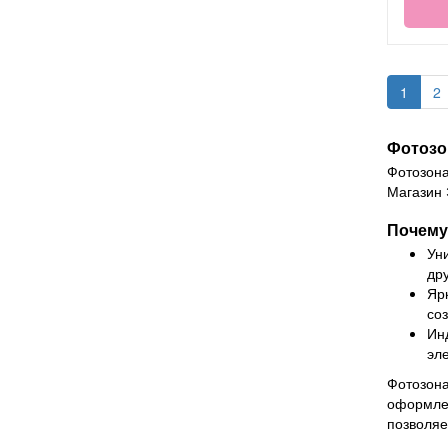
1
2
Фотозо
Фотозона
Магазин 
Почему
Ун
дру
Яр
со
Ин
эл
Фотозона
оформлен
позволяе