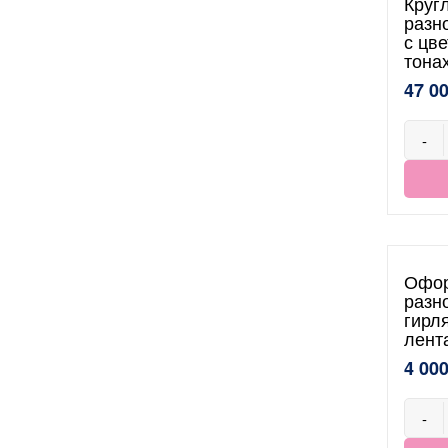
Круг
разн
с цв
тона
47 0
-
Офор
разн
гирл
лент
4 000
-