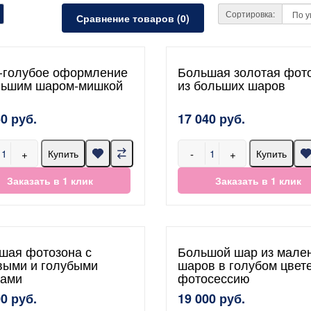
Сортировка:
Сравнение товаров (0)
-голубое оформление
Большая золотая фот
льшим шаром-мишкой
из больших шаров
50 руб.
17 040 руб.
+
-
+
Купить
Купить
Заказать в 1 клик
Заказать в 1 клик
шая фотозона с
Большой шар из мале
выми и голубыми
шаров в голубом цвет
ами
фотосессию
00 руб.
19 000 руб.