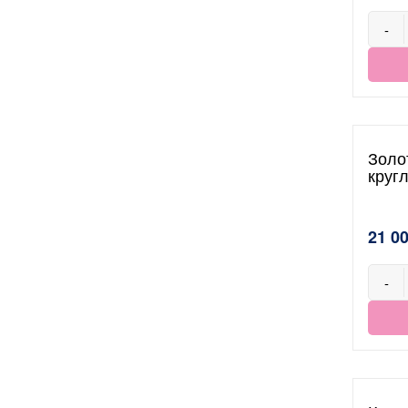
-
Золо
круг
21 0
-