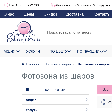
Пн-Вс 9:00 - 21:00
Доставка по Москве и МО круглос
О нас
Цены
Скидки
Доставка
Контакты
АКЦИЯ!
УСЛУГИ
ПО ЦВЕТУ
ПО ПРАЗДНИКУ
Главная
По композиции
Фотозоны из шаров
Фотозона из шаров
Все
КАТЕГОРИИ
Акция!
Ф
Услуги