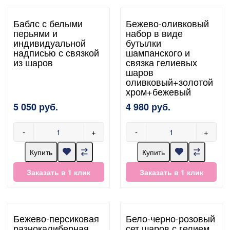
Баблс с белыми
Бежево-оливковый
перьями и
набор в виде
индивидуальной
бутылки
надписью с связкой
шампанского и
из шаров
связка гелиевых
шаров
оливковый+золотой
хром+бежевый
5 050 руб.
4 980 руб.
-
+
-
+
Купить
Купить
Заказать в 1 клик
Заказать в 1 клик
Бежево-персиковая
Бело-черно-розовый
разнокалиберная
сет шаров с гелием