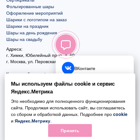
Фольгированные шары
Оформление мероприятий
Шарики с логотипом на заказ
Шарики на праздник
Шары на день рождения
Шары на свадьбу
Адреса:
г. Химки, Юбилейный пр-кт, д. 60
г. Москва
,
ул. Перовская, д. 59
ВКонтакте
Контактный номер:
+7 (925) 585-74-27
Telegram
Мы используем файлы cookie и сервис
+7 (495) 970-44-75
Яндекс.Метрика
MAX
Почта:
Это необходимо для полноценного функционирования
mail@esta-fiesta.ru
Обратный звонок
сайта. Продолжая использовать сайт, вы соглашаетесь
со сбором и обработкой данных. Подробнее про
cookie
Режим работы интернет-магазина:
и
Яндекс.Метрику
.
ПН-ВС с 09:00 до 21:00
Принять