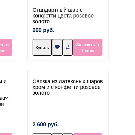
Стандартный шар с
конфетти цвета розовое
золото
260 руб.
ть в
Заказать в
Купить
ик
1 клик
ы и
Связка из латексных шаров
хром и с конфетти розовое
золото
вых
ия
2 600 руб.