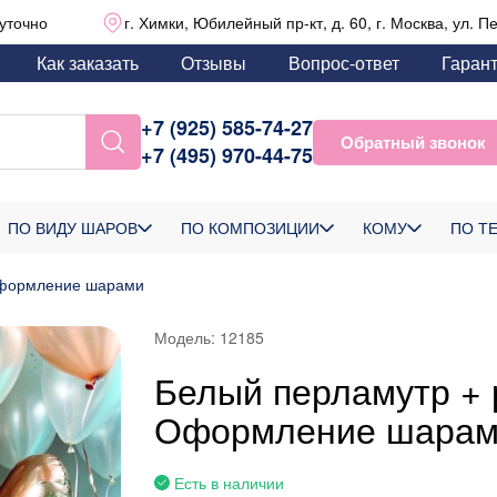
уточно
г. Химки, Юбилейный пр-кт, д. 60, г. Москва, ул. П
Как заказать
Отзывы
Вопрос-ответ
Гаран
+7 (925) 585-74-27
Обратный звонок
+7 (495) 970-44-75
ПО ВИДУ ШАРОВ
ПО КОМПОЗИЦИИ
КОМУ
ПО Т
 Оформление шарами
Модель:
12185
Белый перламутр + 
Оформление шара
Есть в наличии