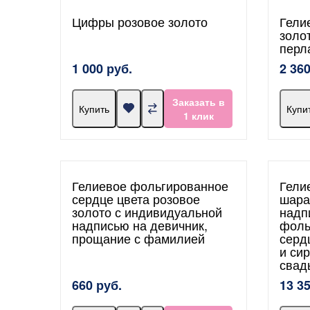
Цифры розовое золото
Гели
золо
перл
1 000 руб.
2 360
Заказать в
Купить
Купи
1 клик
Гелиевое фольгированное
Гели
сердце цвета розовое
шара
золото с индивидуальной
надп
надписью на девичник,
фоль
прощание с фамилией
серд
и си
свад
660 руб.
13 3