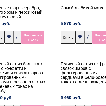
евые шары серебро,
Самой любимой маме
то хром и персиковый
амутровый
 руб.
5 970 руб.
Заказать в
Заказа
ть
Купить
1 клик
1 кл
евый сет из большого
Гелиевый сет из цифр
 с конфетти и
связок шаров с
исью и связок шаров с
фольгированными
гированными
сердцами в бело-розо
цами в розово-золотых
тонах на день рожден
реневых тонах на
ьбу
50 руб.
5 460 руб.