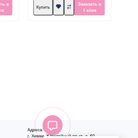
ть в
Заказать в
Купить
ик
1 клик
Адреса:
г. Химки, Юбилейный пр-кт, д. 60