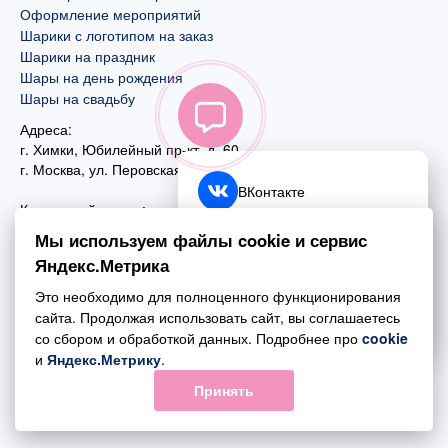
Оформление мероприятий
Шарики с логотипом на заказ
Шарики на праздник
Шары на день рождения
Шары на свадьбу
Адреса:
г. Химки, Юбилейный пр-кт, д. 60
г. Москва
,
ул. Перовская, д. 59
ВКонтакте
Контактный номер:
+7 (925) 585-74-27
Telegram
Мы используем файлы cookie и сервис
+7 (495) 970-44-75
Яндекс.Метрика
MAX
Почта:
Это необходимо для полноценного функционирования
mail@esta-fiesta.ru
Обратный звонок
сайта. Продолжая использовать сайт, вы соглашаетесь
со сбором и обработкой данных. Подробнее про
cookie
Режим работы интернет-магазина:
и
Яндекс.Метрику
.
ПН-ВС с 09:00 до 21:00
Принять