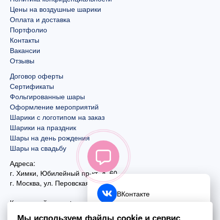
Цены на воздушные шарики
Оплата и доставка
Портфолио
Контакты
Вакансии
Отзывы
Договор оферты
Сертификаты
Фольгированные шары
Оформление мероприятий
Шарики с логотипом на заказ
Шарики на праздник
Шары на день рождения
Шары на свадьбу
Адреса:
г. Химки, Юбилейный пр-кт, д. 60
г. Москва
,
ул. Перовская, д. 59
ВКонтакте
Контактный номер:
+7 (925) 585-74-27
Telegram
Мы используем файлы cookie и сервис