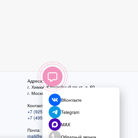
Адреса:
г. Химки, Юбилейный пр-кт, д. 60
г. Москва
,
ул. Перовская, д. 59
ВКонтакте
Контактный номер:
+7 (925) 585-74-27
Telegram
+7 (495) 970-44-75
MAX
Почта:
mail@esta-fiesta.ru
Обратный звонок