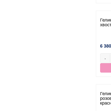
Гели
хвос
6 380
-
Гели
розо
крас