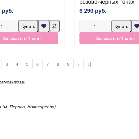
розово-черных тонах
 руб.
6 290 руб.
+
-
+
Купить
Купить
Заказать в 1 клик
Заказать в 1 клик
3
4
5
6
7
8
9
>
>|
самовывоза:
а (м. Перово, Новогиреево)