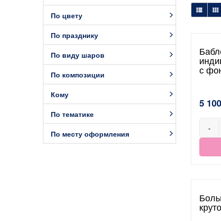
По цвету
По празднику
Бабл
По виду шаров
инди
с фо
По композиции
Кому
5 100
По тематике
-
По месту оформления
Боль
круто