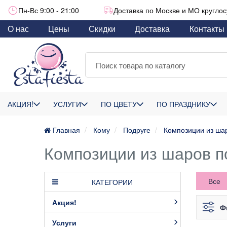
Пн-Вс 9:00 - 21:00
Доставка по Москве и МО круглос
О нас
Цены
Скидки
Доставка
Контакты
АКЦИЯ!
УСЛУГИ
ПО ЦВЕТУ
ПО ПРАЗДНИКУ
Главная
Кому
Подруге
Композиции из ша
Композиции из шаров п
Все
КАТЕГОРИИ
Акция!
Ф
Услуги