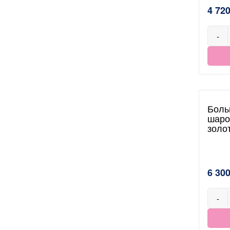
4 720
-
Боль
шаро
золо
6 300
-