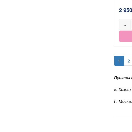
2 950
-
1
2
Пункты 
г. Химки
Г. Москв