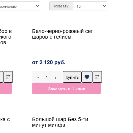
Показать:
бор в
Бело-черно-розовый сет
кого
шаров с гелием
ров
от 2 120 руб.
-
+
Купить
Заказать в 1 клик
ка с
Большой шар Без 5-ти
минут милфа