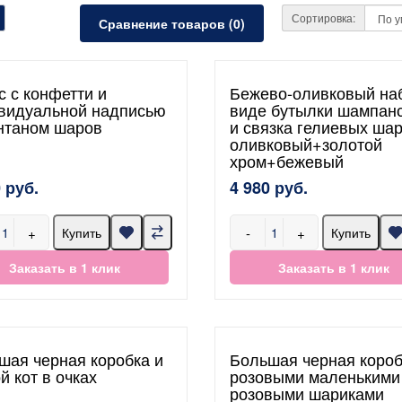
Сортировка:
Сравнение товаров (0)
с с конфетти и
Бежево-оливковый на
видуальной надписью
виде бутылки шампанс
нтаном шаров
и связка гелиевых ша
оливковый+золотой
хром+бежевый
 руб.
4 980 руб.
+
-
+
Купить
Купить
Заказать в 1 клик
Заказать в 1 клик
шая черная коробка и
Большая черная короб
й кот в очках
розовыми маленькими
розовыми шариками