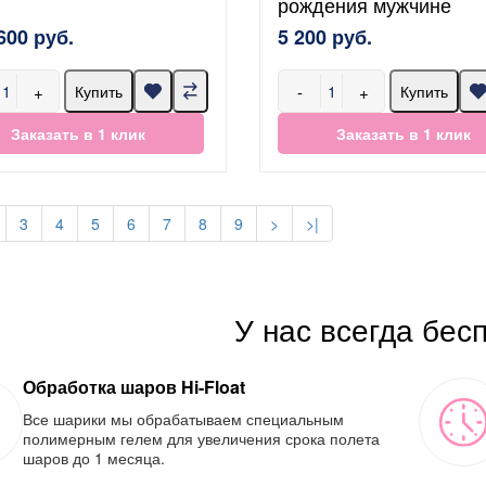
рождения мужчине
600 руб.
5 200 руб.
+
-
+
Купить
Купить
Заказать в 1 клик
Заказать в 1 клик
3
4
5
6
7
8
9
>
>|
У нас всегда бес
Обработка шаров Hi-Float
Все шарики мы обрабатываем специальным
полимерным гелем для увеличения срока полета
шаров до 1 месяца.