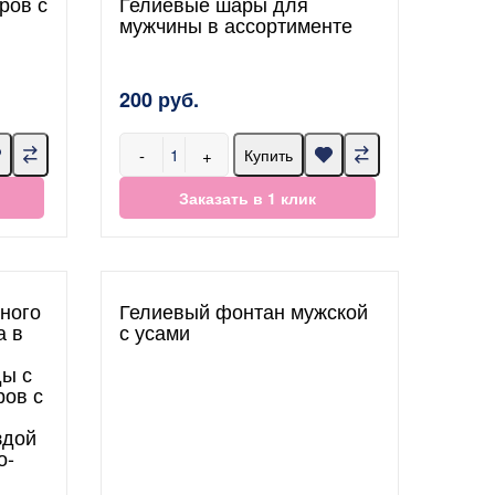
ров с
Гелиевые шары для
мужчины в ассортименте
200 руб.
-
+
Купить
Заказать в 1 клик
рного
Гелиевый фонтан мужской
а в
с усами
ды с
ров с
здой
о-