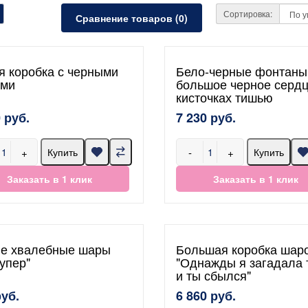
Сортировка:
Сравнение товаров (0)
я коробка с черными
Бело-черные фонтаны
ми
большое черное сердц
кисточках тишью
 руб.
7 230 руб.
+
-
+
Купить
Купить
Заказать в 1 клик
Заказать в 1 клик
е хвалебные шары
Большая коробка шар
упер"
"Однажды я загадала 
и ты сбылся"
руб.
6 860 руб.