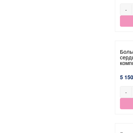
-
Боль
серд
комп
5 150
-