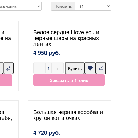
Показать:
 и
Белое сердце I love you и
е на
черные шары на красных
лентах
4 950 руб.
-
+
Купить
Заказать в 1 клик
ов
Большая черная коробка и
тебя,
крутой кот в очках
4 720 руб.