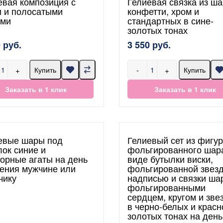
евая композиция с
Гелиевая связка из ша
и и полосатыми
конфетти, хром и
ми
стандартных в сине-
золотых тонах
 руб.
3 550 руб.
+
-
+
Купить
Купить
Заказать в 1 клик
Заказать в 1 клик
евые шары под
Гелиевый сет из фигу
лок синие и
фольгированного шар
орные агаты на день
виде бутылки виски,
ения мужчине или
фольгированной звез
чику
надписью и связки ша
фольгированными
сердцем, кругом и зве
в черно-белых и красн
золотых тонах на день