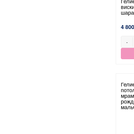
Гели
виск
шара
4 800
-
Гели
пото
мрам
рожд
маль