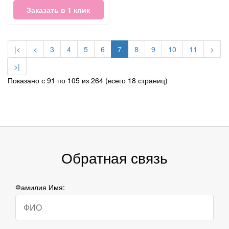
Заказать в 1 клик
|<
<
3
4
5
6
7
8
9
10
11
>
>|
Показано с 91 по 105 из 264 (всего 18 страниц)
Обратная связь
Фамилия Имя: