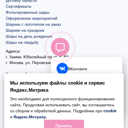
Договор оферты
Сертификаты
Фольгированные шары
Оформление мероприятий
Шарики с логотипом на заказ
Шарики на праздник
Шары на день рождения
Шары на свадьбу
Адреса:
г. Химки, Юбилейный пр-кт, д. 60
г. Москва
,
ул. Перовская, д. 59
ВКонтакте
Контактный номер:
+7 (925) 585-74-27
Telegram
Мы используем файлы cookie и сервис
+7 (495) 970-44-75
Яндекс.Метрика
MAX
Почта:
Это необходимо для полноценного функционирования
mail@esta-fiesta.ru
Обратный звонок
сайта. Продолжая использовать сайт, вы соглашаетесь
со сбором и обработкой данных. Подробнее про
cookie
Режим работы интернет-магазина:
и
Яндекс.Метрику
.
ПН-ВС с 09:00 до 21:00
Принять