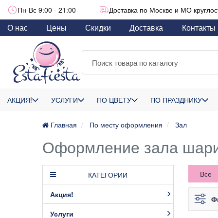
Пн-Вс 9:00 - 21:00
Доставка по Москве и МО круглос
О нас
Цены
Скидки
Доставка
Контакты
АКЦИЯ!
УСЛУГИ
ПО ЦВЕТУ
ПО ПРАЗДНИКУ
Главная
По месту оформления
Зал
Оформление зала шар
Все
КАТЕГОРИИ
Акция!
Ф
Услуги