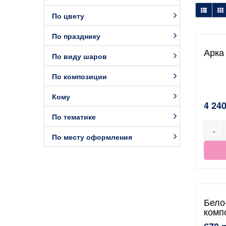
По цвету
По празднику
Арка
По виду шаров
По композиции
Кому
4 240
По тематике
-
По месту оформления
Бело
комп