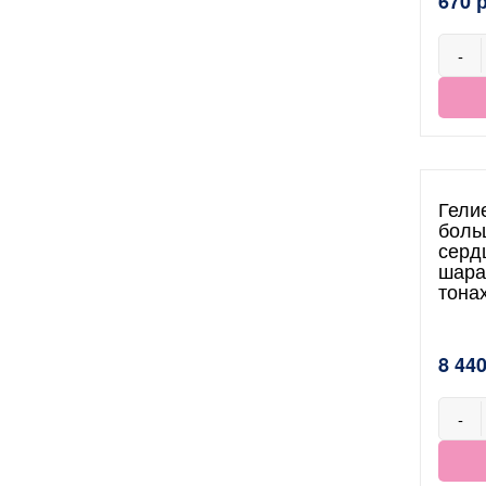
670 
-
Гели
боль
серд
шара
тона
8 440
-