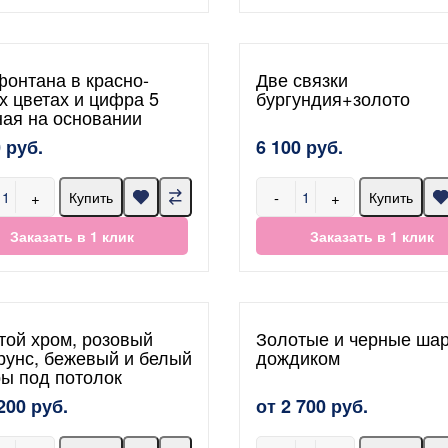
фонтана в красно-
Две связки
х цветах и цифра 5
бургундия+золото
ная на основании
 руб.
6 100 руб.
+
-
+
Купить
Купить
Заказать в 1 клик
Заказать в 1 клик
той хром, розовый
Золотые и черные ша
рунс, бежевый и белый
дождиком
ры под потолок
200 руб.
от 2 700 руб.