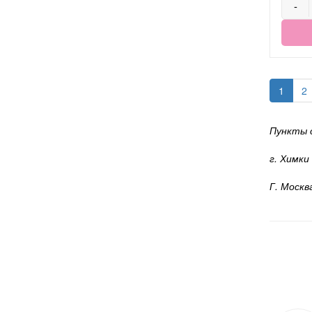
-
1
2
Пункты 
г. Химки
Г. Москв