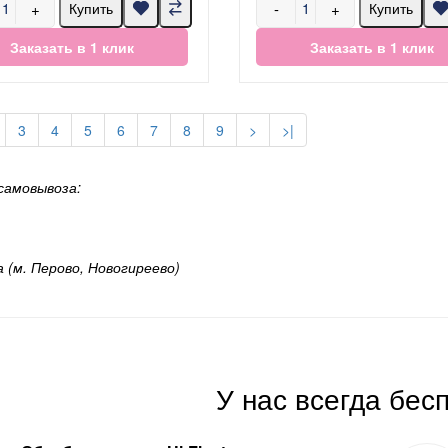
+
-
+
Купить
Купить
Заказать в 1 клик
Заказать в 1 клик
3
4
5
6
7
8
9
>
>|
самовывоза:
а (м. Перово, Новогиреево)
У нас всегда бес