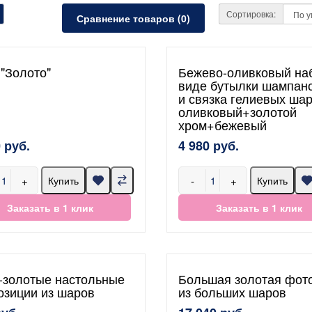
Сортировка:
Сравнение товаров (0)
 "Золото"
Бежево-оливковый на
виде бутылки шампанс
и связка гелиевых ша
оливковый+золотой
хром+бежевый
 руб.
4 980 руб.
+
-
+
Купить
Купить
Заказать в 1 клик
Заказать в 1 клик
-золотые настольные
Большая золотая фот
озиции из шаров
из больших шаров