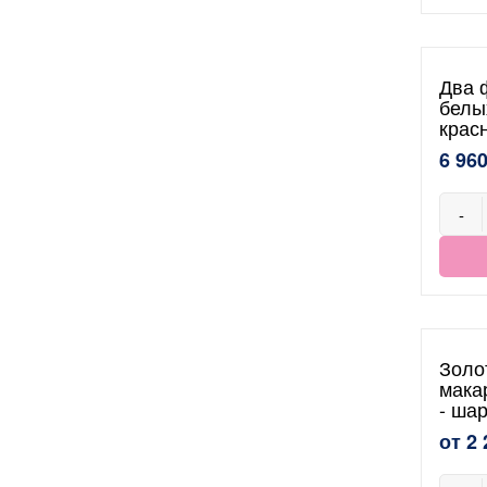
Два 
белы
крас
6 960
-
Золо
мака
- ша
от 2 