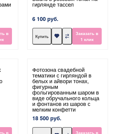
рами
гирлянде тассел
6 100 руб.
ть в
Заказать в
Купить
ик
1 клик
х
Фотозона свадебной
тематики с гирляндой в
о
белых и айвори тонах,
фигурным
фольгированным шаром в
виде обручального кольца
и фонтанов из шаров с
мелким конфетти
18 500 руб.
ть в
Заказать в