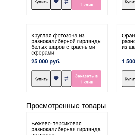
Купить
Купи
1 клик
Круглая фотозона из
Оран
разнокалиберной гирлянды
разн
белых шаров с красными
из ш
сферами
25 000 руб.
1 500
Заказать в
Купить
Купи
1 клик
Просмотренные товары
Бежево-персиковая
разнокалиберная гирлянда
из шаров