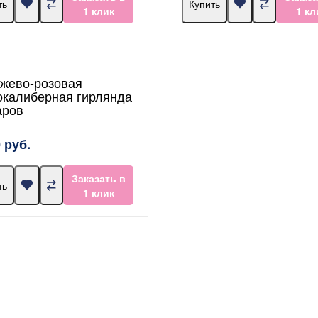
ть
Купить
1 клик
1 кл
жево-розовая
окалиберная гирлянда
аров
 руб.
Заказать в
ть
1 клик