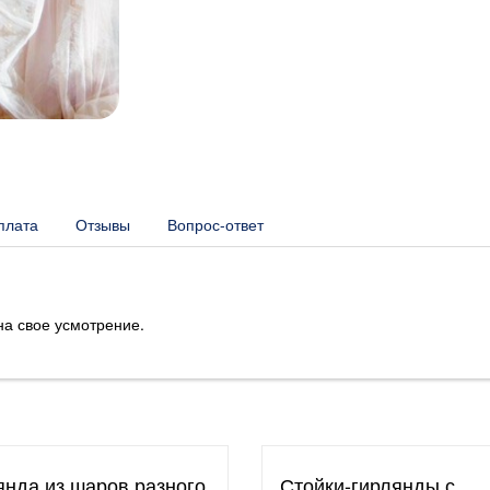
плата
Отзывы
Вопрос-ответ
на свое усмотрение.
янда из шаров разного
Стойки-гирлянды с