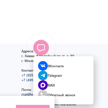
Адреса:
г. Химки, Юбилейный пр-кт, д. 60
г. Москва
,
ул. Перовская, д. 59
ВКонтакте
Контактный номер:
+7 (925) 585-74-27
Telegram
+7 (495) 970-44-75
MAX
Почта:
mail@esta-fiesta.ru
Обратный звонок
Режим работы интернет-магазина: