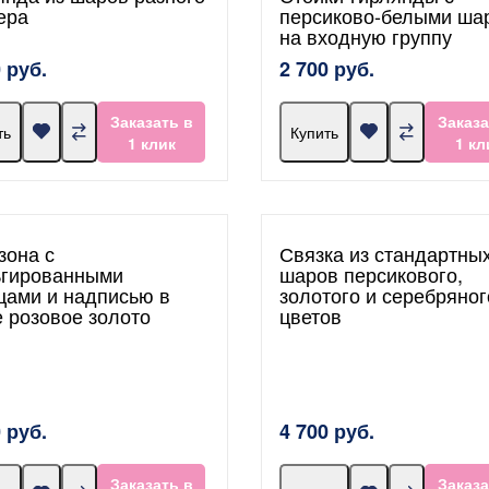
ера
персиково-белыми ша
на входную группу
 руб.
2 700 руб.
Заказать в
Заказа
ть
Купить
1 клик
1 кл
зона с
Связка из стандартны
гированными
шаров персикового,
цами и надписью в
золотого и серебряног
е розовое золото
цветов
 руб.
4 700 руб.
Заказать в
Заказа