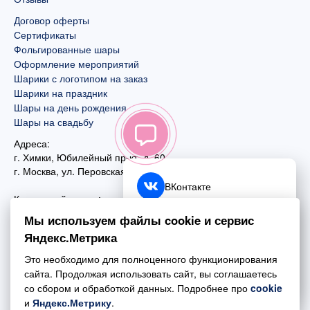
Договор оферты
Сертификаты
Фольгированные шары
Оформление мероприятий
Шарики с логотипом на заказ
Шарики на праздник
Шары на день рождения
Шары на свадьбу
Адреса:
г. Химки, Юбилейный пр-кт, д. 60
г. Москва
,
ул. Перовская, д. 59
ВКонтакте
Контактный номер:
+7 (925) 585-74-27
Telegram
Мы используем файлы cookie и сервис
+7 (495) 970-44-75
Яндекс.Метрика
MAX
Почта:
Это необходимо для полноценного функционирования
mail@esta-fiesta.ru
Обратный звонок
сайта. Продолжая использовать сайт, вы соглашаетесь
со сбором и обработкой данных. Подробнее про
cookie
Режим работы интернет-магазина:
и
Яндекс.Метрику
.
ПН-ВС с 09:00 до 21:00