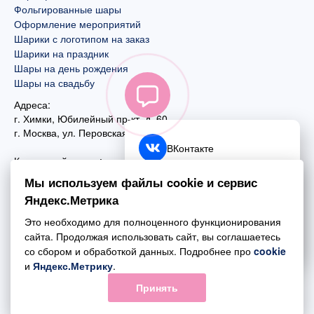
Фольгированные шары
Оформление мероприятий
Шарики с логотипом на заказ
Шарики на праздник
Шары на день рождения
Шары на свадьбу
Адреса:
г. Химки, Юбилейный пр-кт, д. 60
г. Москва
,
ул. Перовская, д. 59
ВКонтакте
Контактный номер:
+7 (925) 585-74-27
Telegram
Мы используем файлы cookie и сервис
+7 (495) 970-44-75
Яндекс.Метрика
MAX
Почта:
Это необходимо для полноценного функционирования
mail@esta-fiesta.ru
Обратный звонок
сайта. Продолжая использовать сайт, вы соглашаетесь
со сбором и обработкой данных. Подробнее про
cookie
Режим работы интернет-магазина:
и
Яндекс.Метрику
.
ПН-ВС с 09:00 до 21:00
Принять