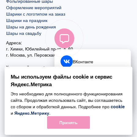
Фольгированные шары
Оформление мероприятий
Шарики с логотипом на заказ
Шарики на праздник
Шары на день рождения
Шары на свадьбу
Адреса:
г. Химки, Юбилейный пр-кт, д. 60
г. Москва
,
ул. Перовская, д. 59
ВКонтакте
Контактный номер:
+7 (925) 585-74-27
Telegram
Мы используем файлы cookie и сервис
+7 (495) 970-44-75
Яндекс.Метрика
MAX
Почта:
Это необходимо для полноценного функционирования
mail@esta-fiesta.ru
Обратный звонок
сайта. Продолжая использовать сайт, вы соглашаетесь
со сбором и обработкой данных. Подробнее про
cookie
Режим работы интернет-магазина:
и
Яндекс.Метрику
.
ПН-ВС с 09:00 до 21:00
Принять