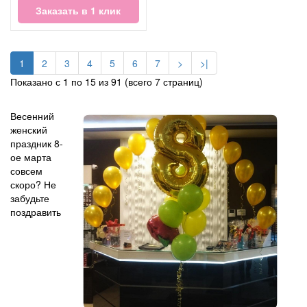
Заказать в 1 клик
1
2
3
4
5
6
7
>
>|
Показано с 1 по 15 из 91 (всего 7 страниц)
Весенний
женский
праздник 8-
ое марта
совсем
скоро? Не
забудьте
поздравить