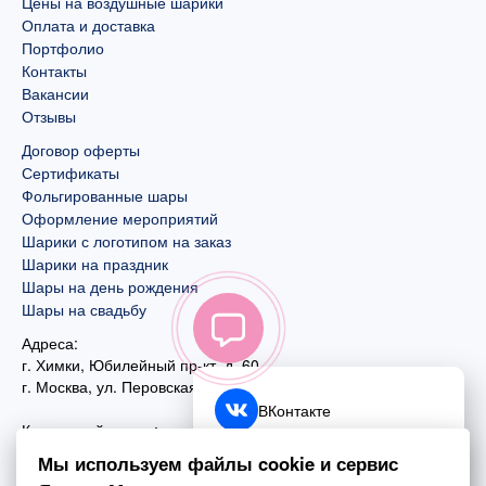
Цены на воздушные шарики
Оплата и доставка
Портфолио
Контакты
Вакансии
Отзывы
Договор оферты
Сертификаты
Фольгированные шары
Оформление мероприятий
Шарики с логотипом на заказ
Шарики на праздник
Шары на день рождения
Шары на свадьбу
Адреса:
г. Химки, Юбилейный пр-кт, д. 60
г. Москва
,
ул. Перовская, д. 59
ВКонтакте
Контактный номер:
+7 (925) 585-74-27
Telegram
Мы используем файлы cookie и сервис
+7 (495) 970-44-75