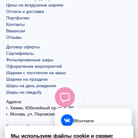
Цены на воздушные шарики
Оплата и доставка
Портфолио
Контакты
Вакансии
Отзывы
Договор оферты
Сертификаты
Фольгированные шары
Оформление мероприятий
Шарики с логотипом на заказ
Шарики на праздник
Шары на день рождения
Шары на свадьбу
Адреса:
г. Химки, Юбилейный пр-кт, д. 60
г. Москва
,
ул. Перовская, д. 59
ВКонтакте
Контактный номер:
+7 (925) 585-74-27
Telegram
Мы используем файлы cookie и сервис