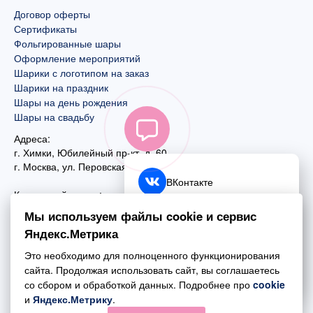
Договор оферты
Сертификаты
Фольгированные шары
Оформление мероприятий
Шарики с логотипом на заказ
Шарики на праздник
Шары на день рождения
Шары на свадьбу
Адреса:
г. Химки, Юбилейный пр-кт, д. 60
г. Москва
,
ул. Перовская, д. 59
ВКонтакте
Контактный номер:
+7 (925) 585-74-27
Telegram
Мы используем файлы cookie и сервис
+7 (495) 970-44-75
Яндекс.Метрика
MAX
Почта:
Это необходимо для полноценного функционирования
mail@esta-fiesta.ru
Обратный звонок
сайта. Продолжая использовать сайт, вы соглашаетесь
со сбором и обработкой данных. Подробнее про
cookie
Режим работы интернет-магазина:
и
Яндекс.Метрику
.
ПН-ВС с 09:00 до 21:00