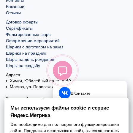
Контакты
Вакансии
Отзывы
Договор оферты
Сертификаты
Фольгированные шары
Оформление мероприятий
Шарики с логотипом на заказ
Шарики на праздник
Шары на день рождения
Шары на свадьбу
Адреса:
г. Химки, Юбилейный пр-кт, д. 60
г. Москва
,
ул. Перовская, д. 59
ВКонтакте
Контактный номер:
+7 (925) 585-74-27
Telegram
Мы используем файлы cookie и сервис
+7 (495) 970-44-75
Яндекс.Метрика
MAX
Почта:
Это необходимо для полноценного функционирования
mail@esta-fiesta.ru
Обратный звонок
сайта. Продолжая использовать сайт, вы соглашаетесь