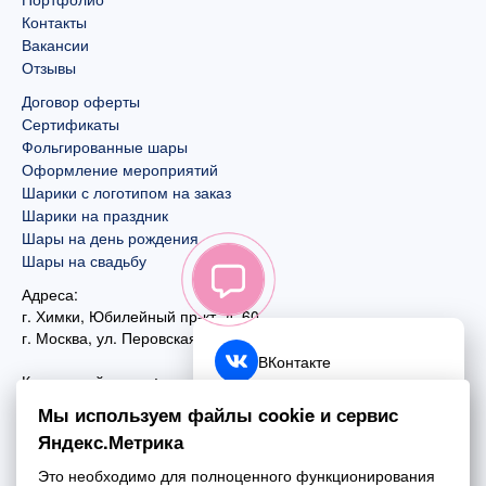
Контакты
Вакансии
Отзывы
Договор оферты
Сертификаты
Фольгированные шары
Оформление мероприятий
Шарики с логотипом на заказ
Шарики на праздник
Шары на день рождения
Шары на свадьбу
Адреса:
г. Химки, Юбилейный пр-кт, д. 60
г. Москва
,
ул. Перовская, д. 59
ВКонтакте
Контактный номер:
+7 (925) 585-74-27
Telegram
Мы используем файлы cookie и сервис
+7 (495) 970-44-75
Яндекс.Метрика
MAX
Почта:
Это необходимо для полноценного функционирования