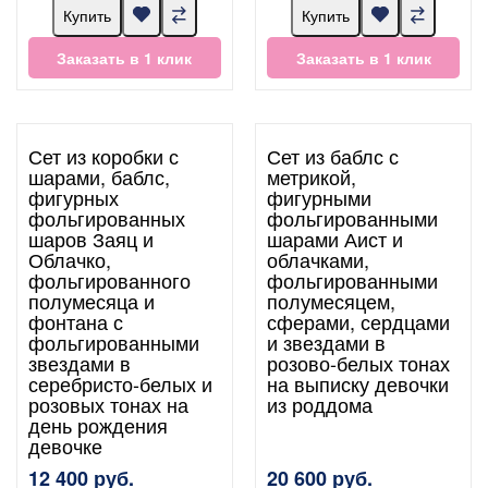
Купить
Купить
Заказать в 1 клик
Заказать в 1 клик
Сет из коробки с
Сет из баблс с
шарами, баблс,
метрикой,
фигурных
фигурными
фольгированных
фольгированными
шаров Заяц и
шарами Аист и
Облачко,
облачками,
фольгированного
фольгированными
полумесяца и
полумесяцем,
фонтана с
сферами, сердцами
фольгированными
и звездами в
звездами в
розово-белых тонах
серебристо-белых и
на выписку девочки
розовых тонах на
из роддома
день рождения
девочке
12 400 руб.
20 600 руб.