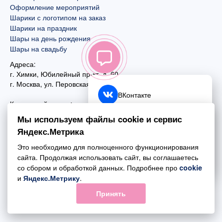
Оформление мероприятий
Шарики с логотипом на заказ
Шарики на праздник
Шары на день рождения
Шары на свадьбу
Адреса:
г. Химки, Юбилейный пр-кт, д. 60
г. Москва
,
ул. Перовская, д. 59
ВКонтакте
Контактный номер:
+7 (925) 585-74-27
Telegram
Мы используем файлы cookie и сервис
+7 (495) 970-44-75
Яндекс.Метрика
MAX
Почта:
Это необходимо для полноценного функционирования
mail@esta-fiesta.ru
Обратный звонок
сайта. Продолжая использовать сайт, вы соглашаетесь
со сбором и обработкой данных. Подробнее про
cookie
Режим работы интернет-магазина:
и
Яндекс.Метрику
.
ПН-ВС с 09:00 до 21:00
Принять