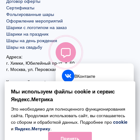
Договор оферты
Сертификаты
Фольгированные шары
Оформление мероприятий
Шарики с логотипом на заказ
Шарики на праздник
Шары на день рождения
Шары на свадьбу
Адреса:
г. Химки, Юбилейный пр-кт, д. 60
г. Москва
,
ул. Перовская, д. 59
ВКонтакте
Контактный номер:
+7 (925) 585-74-27
Telegram
Мы используем файлы cookie и сервис
+7 (495) 970-44-75
Яндекс.Метрика
MAX
Почта:
Это необходимо для полноценного функционирования
mail@esta-fiesta.ru
Обратный звонок
сайта. Продолжая использовать сайт, вы соглашаетесь
со сбором и обработкой данных. Подробнее про
cookie
Режим работы интернет-магазина:
и
Яндекс.Метрику
.
ПН-ВС с 09:00 до 21:00
Принять