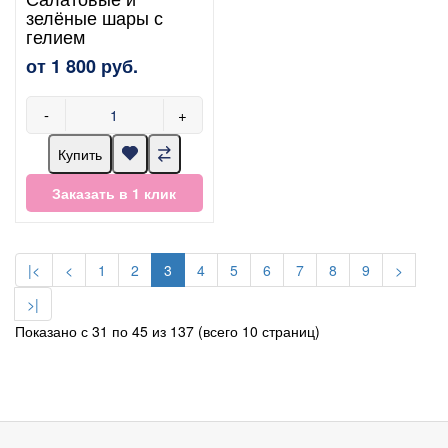
зелёные шары с
гелием
от 1 800 руб.
-
+
Купить
Заказать в 1 клик
|<
<
1
2
3
4
5
6
7
8
9
>
>|
Показано с 31 по 45 из 137 (всего 10 страниц)