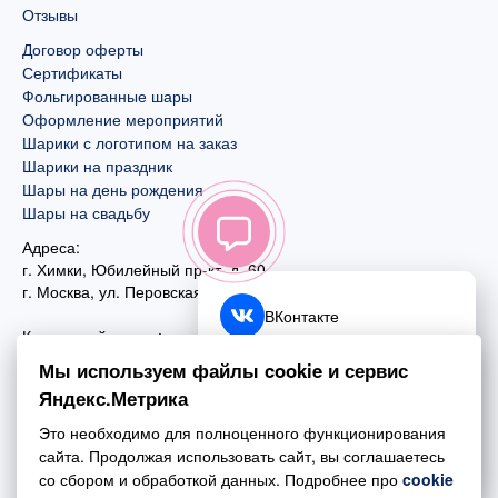
Отзывы
Договор оферты
Сертификаты
Фольгированные шары
Оформление мероприятий
Шарики с логотипом на заказ
Шарики на праздник
Шары на день рождения
Шары на свадьбу
Адреса:
г. Химки, Юбилейный пр-кт, д. 60
г. Москва
,
ул. Перовская, д. 59
ВКонтакте
Контактный номер:
+7 (925) 585-74-27
Telegram
Мы используем файлы cookie и сервис
+7 (495) 970-44-75
Яндекс.Метрика
MAX
Почта:
Это необходимо для полноценного функционирования
mail@esta-fiesta.ru
Обратный звонок
сайта. Продолжая использовать сайт, вы соглашаетесь
со сбором и обработкой данных. Подробнее про
cookie
Режим работы интернет-магазина: