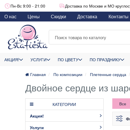
Пн-Вс 9:00 - 21:00
Доставка по Москве и МО круглос
О нас
Цены
Скидки
Доставка
Контакты
АКЦИЯ!
УСЛУГИ
ПО ЦВЕТУ
ПО ПРАЗДНИКУ
Главная
По композиции
Плетенные сердца
Двойное сердце из шар
Все
КАТЕГОРИИ
Акция!
Ф
Услуги