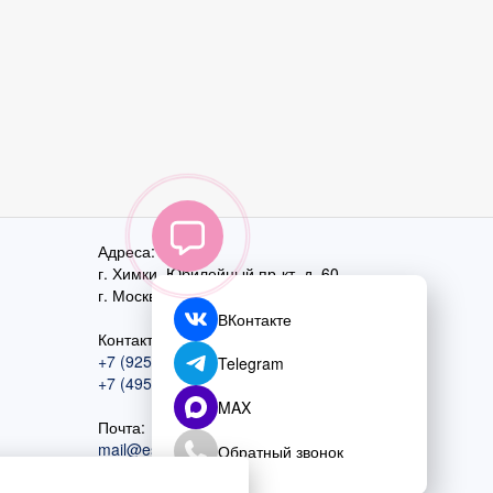
Адреса:
г. Химки, Юбилейный пр-кт, д. 60
г. Москва
,
ул. Перовская, д. 59
ВКонтакте
Контактный номер:
+7 (925) 585-74-27
Telegram
+7 (495) 970-44-75
MAX
Почта:
mail@esta-fiesta.ru
Обратный звонок