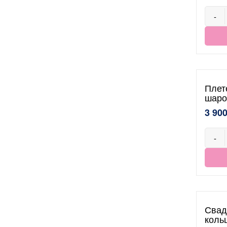
-
Плет
шаро
3 900
-
Свад
коль