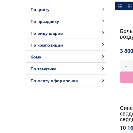
По цвету
По празднику
Боль
По виду шаров
возд
По композиции
3 800
Кому
-
По тематике
По месту оформления
Сине
свад
серд
10 1