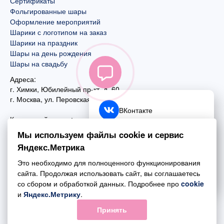
Сертификаты
Фольгированные шары
Оформление мероприятий
Шарики с логотипом на заказ
Шарики на праздник
Шары на день рождения
Шары на свадьбу
Адреса:
г. Химки, Юбилейный пр-кт, д. 60
г. Москва
,
ул. Перовская, д. 59
ВКонтакте
Контактный номер:
+7 (925) 585-74-27
Telegram
Мы используем файлы cookie и сервис
+7 (495) 970-44-75
Яндекс.Метрика
MAX
Почта:
Это необходимо для полноценного функционирования
mail@esta-fiesta.ru
Обратный звонок
сайта. Продолжая использовать сайт, вы соглашаетесь
со сбором и обработкой данных. Подробнее про
cookie
Режим работы интернет-магазина:
и
Яндекс.Метрику
.
ПН-ВС с 09:00 до 21:00
Принять