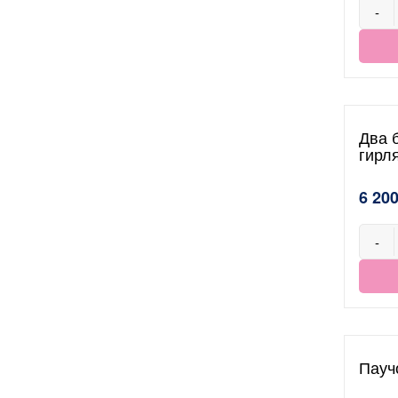
-
Два 
гирл
6 200
-
Пауч