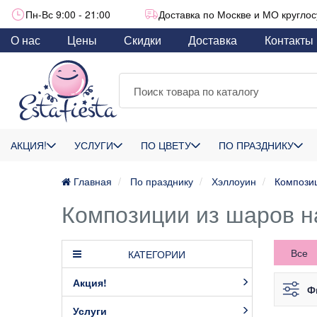
Пн-Вс 9:00 - 21:00
Доставка по Москве и МО круглос
О нас
Цены
Скидки
Доставка
Контакты
АКЦИЯ!
УСЛУГИ
ПО ЦВЕТУ
ПО ПРАЗДНИКУ
Главная
По празднику
Хэллоуин
Компози
Композиции из шаров н
Все
КАТЕГОРИИ
Акция!
Ф
Услуги