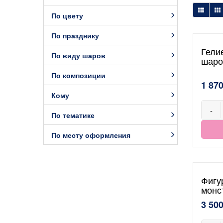
По цвету
По празднику
Гели
По виду шаров
шаро
По композиции
1 870
Кому
-
По тематике
По месту оформления
Фигу
монс
3 500