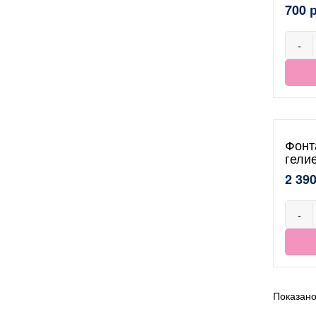
700 
-
Фонт
гели
2 390
-
Показано 