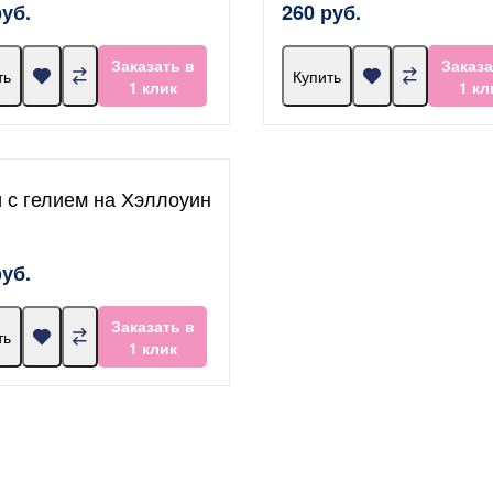
руб.
260 руб.
Заказать в
Заказа
ть
Купить
1 клик
1 кл
и с гелием на Хэллоуин
руб.
Заказать в
ть
1 клик