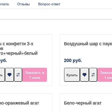
плата
Отзывы
Вопрос-ответ
 с конфетти 3-х
Воздушный шар с пау
ов
то+черный+белый
руб.
200 руб.
Заказать в
Заказа
ть
Купить
1 клик
1 кл
но-оранжевый агат
Бело-черный агат