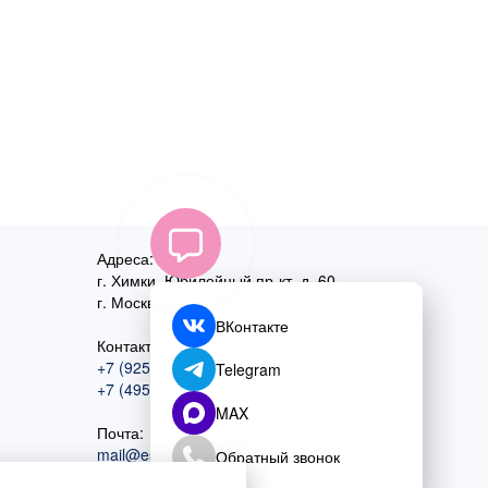
Адреса:
г. Химки, Юбилейный пр-кт, д. 60
г. Москва
,
ул. Перовская, д. 59
ВКонтакте
Контактный номер:
+7 (925) 585-74-27
Telegram
+7 (495) 970-44-75
MAX
Почта:
mail@esta-fiesta.ru
Обратный звонок