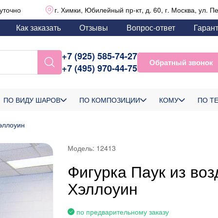
уточно
г. Химки, Юбилейный пр-кт, д. 60, г. Москва, ул. П
Как заказать
Отзывы
Вопрос-ответ
Гаран
+7 (925) 585-74-27
Обратный звонок
+7 (495) 970-44-75
ПО ВИДУ ШАРОВ
ПО КОМПОЗИЦИИ
КОМУ
ПО Т
эллоуин
Модель:
12413
Фигурка Паук из во
Хэллоуин
по предварительному заказу