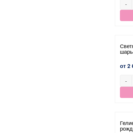
-
Свет
шар
от 2 
-
Гели
рожд