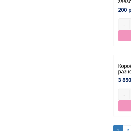
звез
200 
-
Коро
разн
3 850
-
1
2