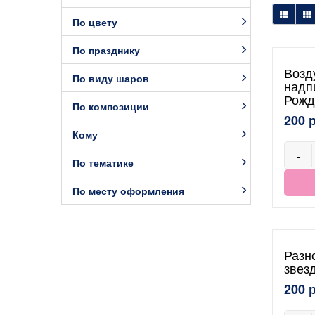
По цвету
По празднику
Возд
По виду шаров
надп
Рожд
По композиции
200 
Кому
-
По тематике
По месту оформления
Разн
звез
200 