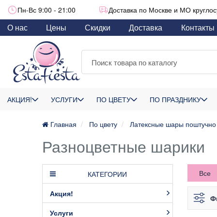
Пн-Вс 9:00 - 21:00
Доставка по Москве и МО круглос
О нас
Цены
Скидки
Доставка
Контакты
АКЦИЯ!
УСЛУГИ
ПО ЦВЕТУ
ПО ПРАЗДНИКУ
Главная
По цвету
Латексные шары поштучно
Разноцветные шарики
Все
КАТЕГОРИИ
Акция!
Ф
Услуги