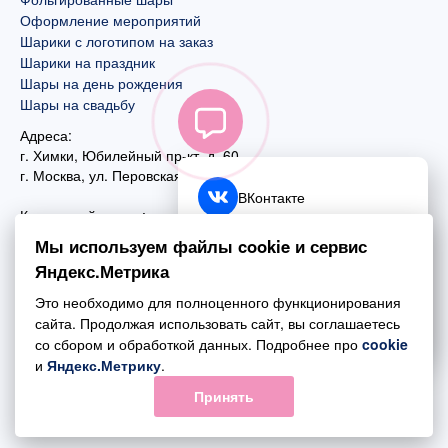
Оформление мероприятий
Шарики с логотипом на заказ
Шарики на праздник
Шары на день рождения
Шары на свадьбу
Адреса:
г. Химки, Юбилейный пр-кт, д. 60
г. Москва
,
ул. Перовская, д. 59
ВКонтакте
Контактный номер:
+7 (925) 585-74-27
Telegram
Мы используем файлы cookie и сервис
+7 (495) 970-44-75
Яндекс.Метрика
MAX
Почта:
Это необходимо для полноценного функционирования
mail@esta-fiesta.ru
Обратный звонок
сайта. Продолжая использовать сайт, вы соглашаетесь
со сбором и обработкой данных. Подробнее про
cookie
Режим работы интернет-магазина:
и
Яндекс.Метрику
.
ПН-ВС с 09:00 до 21:00
Принять