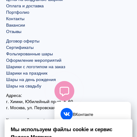
Оплата и доставка
Портфолио
Контакты
Вакансии
Отзывы
Договор оферты
Сертификаты
Фольгированные шары
Оформление мероприятий
Шарики с логотипом на заказ
Шарики на праздник
Шары на день рождения
Шары на свадьбу
Адреса:
г. Химки, Юбилейный пр-кт, д. 60
г. Москва
,
ул. Перовская, д. 59
ВКонтакте
Контактный номер:
+7 (925) 585-74-27
Telegram
Мы используем файлы cookie и сервис
+7 (495) 970-44-75
Яндекс.Метрика