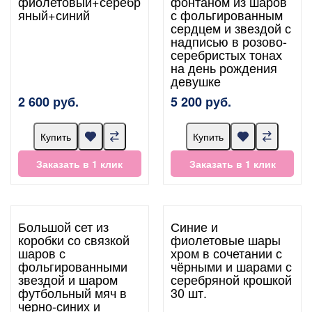
фиолетовый+серебр
фонтаном из шаров
яный+синий
с фольгированным
сердцем и звездой с
надписью в розово-
серебристых тонах
на день рождения
девушке
2 600 руб.
5 200 руб.
Купить
Купить
Заказать в 1 клик
Заказать в 1 клик
Большой сет из
Синие и
коробки со связкой
фиолетовые шары
шаров с
хром в сочетании с
фольгированными
чёрными и шарами с
звездой и шаром
серебряной крошкой
футбольный мяч в
30 шт.
черно-синих и