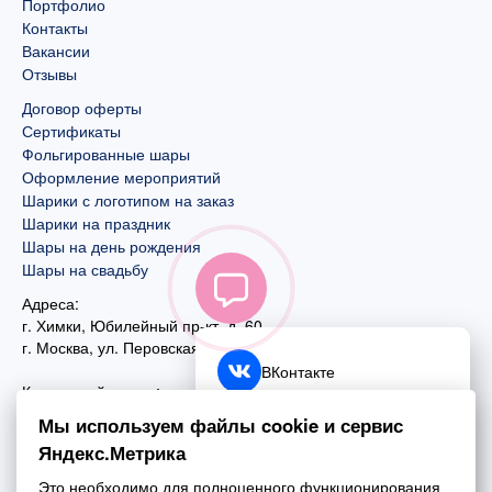
Портфолио
Контакты
Вакансии
Отзывы
Договор оферты
Сертификаты
Фольгированные шары
Оформление мероприятий
Шарики с логотипом на заказ
Шарики на праздник
Шары на день рождения
Шары на свадьбу
Адреса:
г. Химки, Юбилейный пр-кт, д. 60
г. Москва
,
ул. Перовская, д. 59
ВКонтакте
Контактный номер:
+7 (925) 585-74-27
Telegram
Мы используем файлы cookie и сервис
+7 (495) 970-44-75
Яндекс.Метрика
MAX
Почта:
Это необходимо для полноценного функционирования