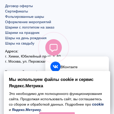
Договор оферты
Сертификаты
Фольгированные шары
Оформление мероприятий
Шарики с логотипом на заказ
Шарики на праздник
Шары на день рождения
Шары на свадьбу
Адреса:
г. Химки, Юбилейный пр-кт, д. 60
г. Москва
,
ул. Перовская, д. 59
ВКонтакте
Контактный номер:
+7 (925) 585-74-27
Telegram
Мы используем файлы cookie и сервис
+7 (495) 970-44-75
Яндекс.Метрика
MAX
Почта:
Это необходимо для полноценного функционирования
mail@esta-fiesta.ru
Обратный звонок
сайта. Продолжая использовать сайт, вы соглашаетесь
со сбором и обработкой данных. Подробнее про
cookie
Режим работы интернет-магазина:
и
Яндекс.Метрику
.
ПН-ВС с 09:00 до 21:00