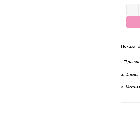
-
Показано 
Пункты
г. Химки
г. Москв