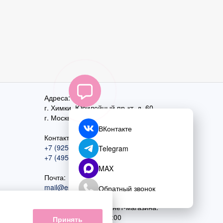
Адреса:
г. Химки, Юбилейный пр-кт, д. 60
г. Москва
,
ул. Перовская, д. 59
ВКонтакте
Контактный номер:
+7 (925) 585-74-27
Telegram
+7 (495) 970-44-75
MAX
Почта:
mail@esta-fiesta.ru
Обратный звонок
Режим работы интернет-магазина:
ПН-ВС с 09:00 до 21:00
Принять