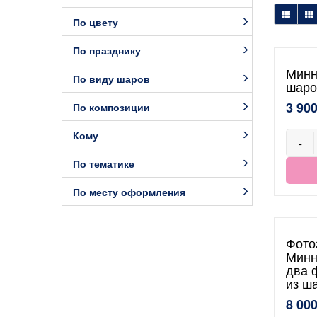
По цвету
По празднику
Минн
По виду шаров
шаро
3 900
По композиции
Кому
-
По тематике
По месту оформления
Фото
Минн
два 
из ш
8 000