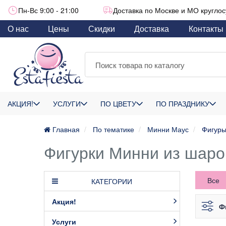
Пн-Вс 9:00 - 21:00
Доставка по Москве и МО круглос
О нас
Цены
Скидки
Доставка
Контакты
АКЦИЯ!
УСЛУГИ
ПО ЦВЕТУ
ПО ПРАЗДНИКУ
Главная
По тематике
Минни Маус
Фигуры
Фигурки Минни из шаро
Все
КАТЕГОРИИ
Акция!
Ф
Услуги