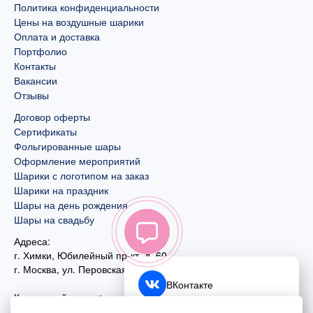
Политика конфиденциальности
Цены на воздушные шарики
Оплата и доставка
Портфолио
Контакты
Вакансии
Отзывы
Договор оферты
Сертификаты
Фольгированные шары
Оформление мероприятий
Шарики с логотипом на заказ
Шарики на праздник
Шары на день рождения
Шары на свадьбу
Адреса:
г. Химки, Юбилейный пр-кт, д. 60
г. Москва
,
ул. Перовская, д. 59
ВКонтакте
Контактный номер:
+7 (925) 585-74-27
Telegram