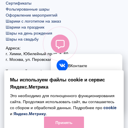
Сертификаты
Фольгированные шары
Оформление мероприятий
Шарики с логотипом на заказ
Шарики на праздник
Шары на день рождения
Шары на свадьбу
Адреса:
г. Химки, Юбилейный пр-кт, д. 60
г. Москва
,
ул. Перовская, д. 59
ВКонтакте
Контактный номер:
+7 (925) 585-74-27
Telegram
Мы используем файлы cookie и сервис
+7 (495) 970-44-75
Яндекс.Метрика
MAX
Почта:
Это необходимо для полноценного функционирования
mail@esta-fiesta.ru
Обратный звонок
сайта. Продолжая использовать сайт, вы соглашаетесь
со сбором и обработкой данных. Подробнее про
cookie
Режим работы интернет-магазина:
и
Яндекс.Метрику
.
ПН-ВС с 09:00 до 21:00
Принять