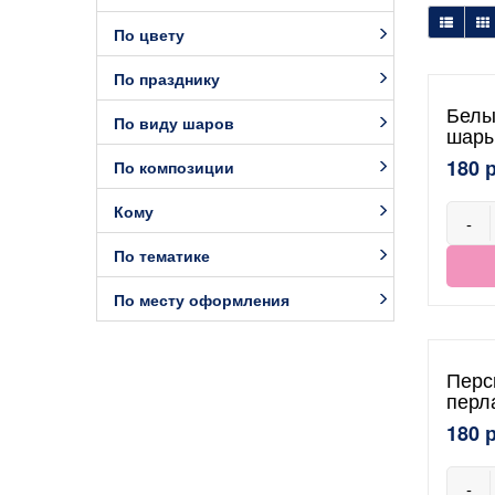
По цвету
По празднику
Белы
По виду шаров
шары
180 
По композиции
Кому
-
По тематике
По месту оформления
Перс
перл
180 
-