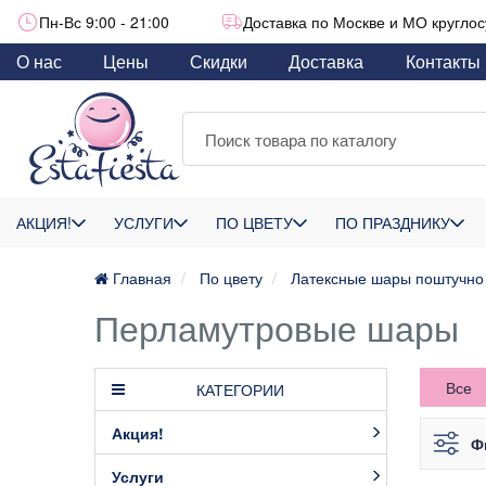
Пн-Вс 9:00 - 21:00
Доставка по Москве и МО круглос
О нас
Цены
Скидки
Доставка
Контакты
АКЦИЯ!
УСЛУГИ
ПО ЦВЕТУ
ПО ПРАЗДНИКУ
Главная
По цвету
Латексные шары поштучно
Перламутровые шары
Все
КАТЕГОРИИ
Акция!
Ф
Услуги