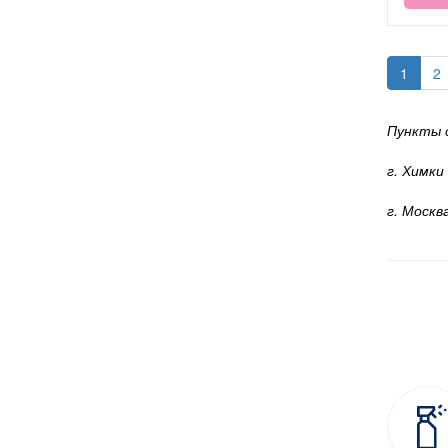
1
2
Пункты 
г. Химки
г. Москв