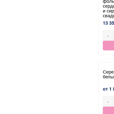
фоль
серд
и си
свад
13 3
-
Сере
белы
от 1 
-