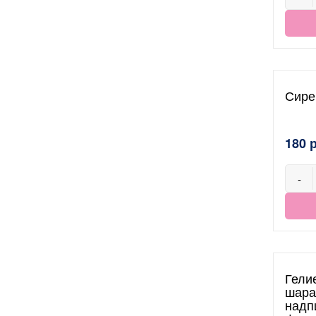
Сире
180 
-
Гели
шара
надп