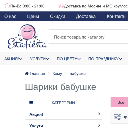
Пн-Вс 9:00 - 21:00
Доставка по Москве и МО круглос
О нас
Цены
Скидки
Доставка
Контакты
АКЦИЯ!
УСЛУГИ
ПО ЦВЕТУ
ПО ПРАЗДНИКУ
Главная
Кому
Бабушке
Шарики бабушке
Все
КАТЕГОРИИ
Акция!
Ф
Услуги