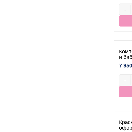
-
Комп
и ба
7 950
-
Крас
офор