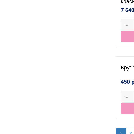
крас
7 640
-
Круг
450 
-
1
2