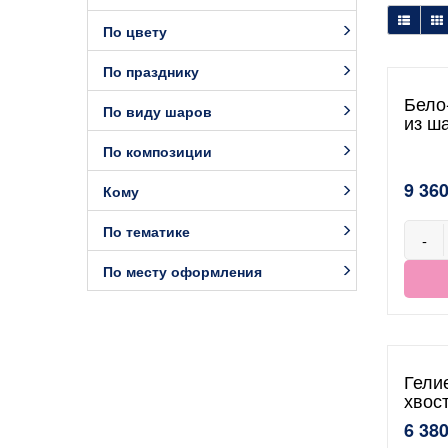
По цвету
По празднику
Бело
По виду шаров
из ш
По композиции
9 360
Кому
По тематике
-
По месту оформления
Гели
хвос
6 380