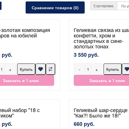
Сортировка:
Сравнение товаров (0)
-золотая композиция
Гелиевая связка из ша
аров на юбилей
конфетти, хром и
стандартных в сине-
золотых тонах
 руб.
3 550 руб.
+
-
+
Купить
Купить
Заказать в 1 клик
Заказать в 1 клик
евый набор "18 с
Гелиевый шар-сердце
тиком"
"Как?! Было же 18!"
 руб.
660 руб.