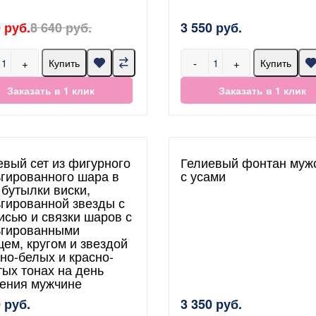
 руб.
8 640 руб.
3 550 руб.
+
-
+
Купить
Купить
Заказать в 1 клик
Заказать в 1 клик
евый сет из фигурного
Гелиевый фонтан муж
гированного шара в
с усами
 бутылки виски,
гированной звезды с
исью и связки шаров с
гированными
цем, кругом и звездой
рно-белых и красно-
тых тонах на день
ения мужчине
 руб.
3 350 руб.