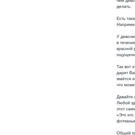
чем дево
делать.
Есть так
Например
У девоче
в течени
красной 
ощущени
Так вот 
дарит Ва
жмётся и
что може
Давайте 
Любой зд
этот сам
«Это кто
фотканье
Общий пр