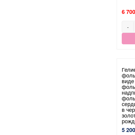
6 700
-
Гели
фоль
виде
фоль
надп
фоль
серд
в че
золо
рожд
5 200