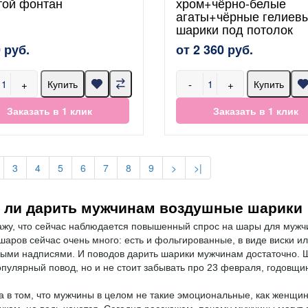
той фонтан
хром+чёрно-белые
агаты+чёрные гелиев
шарики под потолок
 руб.
от 2 360 руб.
+
-
+
Купить
Купить
Заказать в 1 клик
Заказать в 1 клик
3
4
5
6
7
8
9
>
>|
т ли дарить мужчинам воздушные шарики
ажу, что сейчас наблюдается повышенный спрос на шары для мужчи
шаров сейчас очень много: есть и фольгированные, в виде виски и
ыми надписями. И поводов дарить шарики мужчинам достаточно. 
пулярный повод, но и не стоит забывать про 23 февраля, годовщин
 в том, что мужчины в целом не такие эмоциональные, как женщи