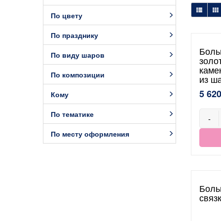
По цвету
По празднику
Боль
По виду шаров
золот
каме
По композиции
из ш
5 620
Кому
По тематике
-
По месту оформления
Боль
связ