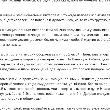
чкам, но ведь хочется. Сегодня расскажем, почему мужчины могут 
ая штука – эмоциональный интеллект. Это когда человек испытывает 
, сидит человек, нос повесив и думает: «Ага, чё-то как-то грустно,
к с эмоциональным интеллектом обычно получше, чем у мальчиков.
е месяца меняется чаще по понятным причинам, а у мальчиков нет
революции делает девочек более чуткими к себе. У мужчин всё стаб
ям не нужна.
эта скупость на эмоции оборачивается проблемой. Представьте карт
не воздушные шарики, и они прекрасны. Но Ваня сухо бубнит, дави
 теряется. Аня думает, что что-то пошло не так и ей неловко. Появ
т воздушные шары вообще не для мужчин и это плохой подарок, но
поможем Ане прокачать Ванин эмоциональный интеллект. Делается
оровый человек, когда ему дарят шарики, улыбнётся. Кто-то шире, к
ый момент, святая обязанность Ани – подхватить порыв души Ивана 
 тут улыбается? Это ты чего, веселишься что ли?!». Дальше следую
 для сторис и обнимашки.
инцип такой: подсказывайте мужчинам, какие они чувствуют эмоци