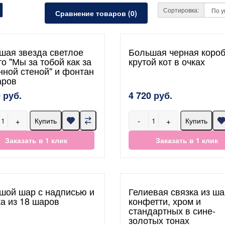
Сортировка:
Сравнение товаров (0)
шая звезда светлое
Большая черная короб
о "Мы за тобой как за
крутой кот в очках
нной стеной" и фонтан
аров
 руб.
4 720 руб.
+
-
+
Купить
Купить
Заказать в 1 клик
Заказать в 1 клик
шой шар с надписью и
Гелиевая связка из ша
ка из 18 шаров
конфетти, хром и
стандартных в сине-
золотых тонах