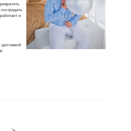
превратить
 сострадать
 работает и
 доставкой
в: