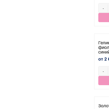
-
Гели
фиол
сини
от 2 
-
Золо