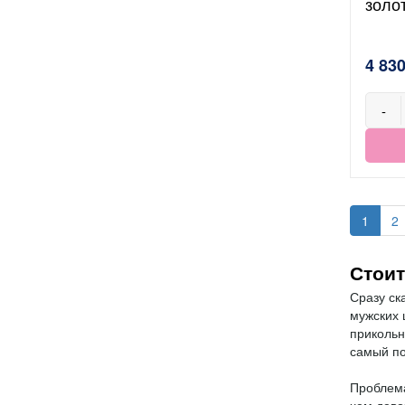
золо
4 830
-
1
2
Стои
Сразу ск
мужских 
прикольн
самый по
Проблема