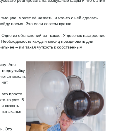
суховато реагировать на воздушные шары и что с этим
эмоцию, может её назвать, и что-то с ней сделать.
 пойду поем». Это если совсем кратко.
 Одно из объяснений вот какое. У девочек настроение
. Необходимость каждый месяц праздновать дни
ильнее – им такая чуткость к собственным
ину: Аня
т недоулыбку,
ляются мысли,
 нет.
 это просто.
то-то уже. В
и сказать:
т гыгыканья,
и. Это