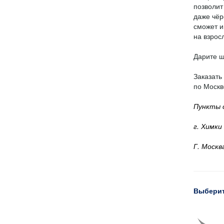
позволит
даже чёр
сможет и
на взрос
Дарите ш
Заказать
по Москв
Пункты 
г. Химки
Г. Москв
Выберит