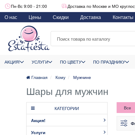
Пн-Вс 9:00 - 21:00
Доставка по Москве и МО круглос
О нас
Цены
Скидки
Доставка
Контакты
АКЦИЯ!
УСЛУГИ
ПО ЦВЕТУ
ПО ПРАЗДНИКУ
Главная
Кому
Мужчине
Шары для мужчин
Все
КАТЕГОРИИ
Акция!
Ф
Услуги