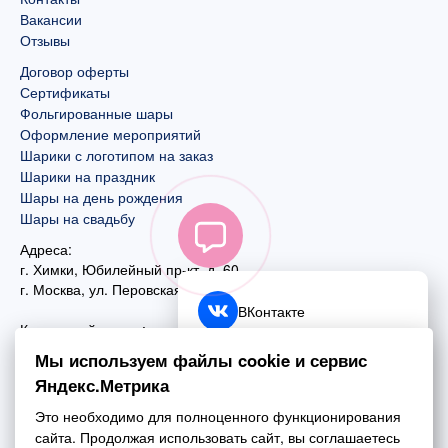
Вакансии
Отзывы
Договор оферты
Сертификаты
Фольгированные шары
Оформление мероприятий
Шарики с логотипом на заказ
Шарики на праздник
Шары на день рождения
Шары на свадьбу
Адреса:
г. Химки, Юбилейный пр-кт, д. 60
г. Москва
,
ул. Перовская, д. 59
ВКонтакте
Контактный номер:
+7 (925) 585-74-27
Telegram
Мы используем файлы cookie и сервис
+7 (495) 970-44-75
Яндекс.Метрика
MAX
Почта:
Это необходимо для полноценного функционирования
mail@esta-fiesta.ru
Обратный звонок
сайта. Продолжая использовать сайт, вы соглашаетесь