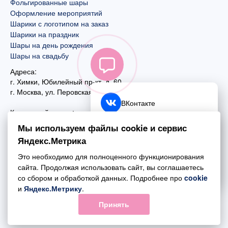
Фольгированные шары
Оформление мероприятий
Шарики с логотипом на заказ
Шарики на праздник
Шары на день рождения
Шары на свадьбу
Адреса:
г. Химки, Юбилейный пр-кт, д. 60
г. Москва
,
ул. Перовская, д. 59
ВКонтакте
Контактный номер:
+7 (925) 585-74-27
Telegram
Мы используем файлы cookie и сервис
+7 (495) 970-44-75
Яндекс.Метрика
MAX
Почта:
Это необходимо для полноценного функционирования
mail@esta-fiesta.ru
Обратный звонок
сайта. Продолжая использовать сайт, вы соглашаетесь
со сбором и обработкой данных. Подробнее про
cookie
Режим работы интернет-магазина:
и
Яндекс.Метрику
.
ПН-ВС с 09:00 до 21:00
Принять