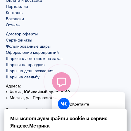
Оплата и доставка
Портфолио
Контакты
Вакансии
Отзывы
Договор оферты
Сертификаты
Фольгированные шары
Оформление мероприятий
Шарики с логотипом на заказ
Шарики на праздник
Шары на день рождения
Шары на свадьбу
Адреса:
г. Химки, Юбилейный пр-кт, д. 60
г. Москва
,
ул. Перовская, д. 59
ВКонтакте
Контактный номер:
+7 (925) 585-74-27
Telegram
Мы используем файлы cookie и сервис
+7 (495) 970-44-75
Яндекс.Метрика
MAX