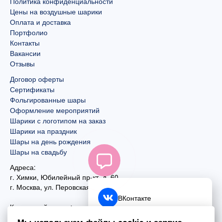
Политика конфиденциальности
Цены на воздушные шарики
Оплата и доставка
Портфолио
Контакты
Вакансии
Отзывы
Договор оферты
Сертификаты
Фольгированные шары
Оформление мероприятий
Шарики с логотипом на заказ
Шарики на праздник
Шары на день рождения
Шары на свадьбу
Адреса:
г. Химки, Юбилейный пр-кт, д. 60
г. Москва
,
ул. Перовская, д. 59
ВКонтакте
Контактный номер:
+7 (925) 585-74-27
Telegram
Мы используем файлы cookie и сервис