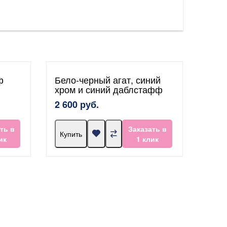
ф
Бело-черный агат, синий
хром и синий даблстафф
2 600 руб.
ть в
Заказать в
Купить
ик
1 клик