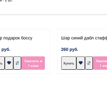
р подарок боссу
Шар синий дабл стаф
 руб.
260 руб.
Заказать в
Заказа
ть
Купить
1 клик
1 кл