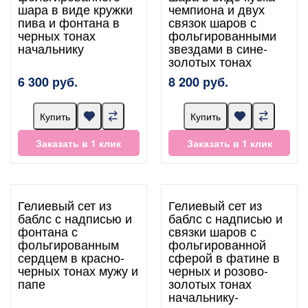
шара в виде кружки
чемпиона и двух
пива и фонтана в
связок шаров с
черных тонах
фольгированными
начальнику
звездами в сине-
золотых тонах
6 300 руб.
8 200 руб.
Купить
Купить
Заказать в 1 клик
Заказать в 1 клик
Гелиевый сет из
Гелиевый сет из
баблс с надписью и
баблс с надписью и
фонтана с
связки шаров с
фольгированным
фольгированной
сердцем в красно-
сферой в фатине в
черных тонах мужу и
черных и розово-
папе
золотых тонах
начальнику-