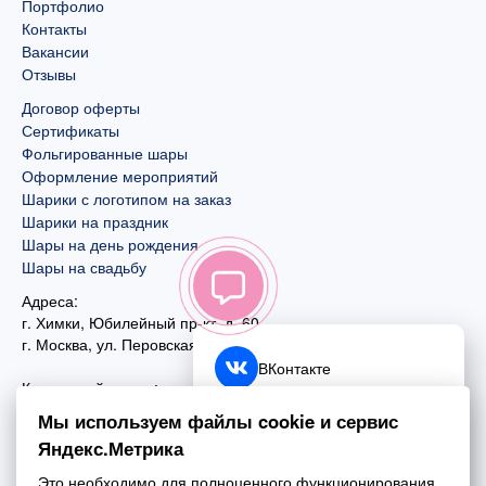
Портфолио
Контакты
Вакансии
Отзывы
Договор оферты
Сертификаты
Фольгированные шары
Оформление мероприятий
Шарики с логотипом на заказ
Шарики на праздник
Шары на день рождения
Шары на свадьбу
Адреса:
г. Химки, Юбилейный пр-кт, д. 60
г. Москва
,
ул. Перовская, д. 59
ВКонтакте
Контактный номер:
+7 (925) 585-74-27
Telegram
Мы используем файлы cookie и сервис
+7 (495) 970-44-75
Яндекс.Метрика
MAX
Почта:
Это необходимо для полноценного функционирования