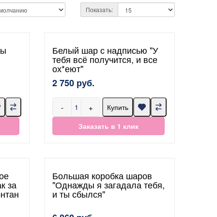
Показать:
ры
Белый шар с надписью "У
тебя всё получится, и все
ох*еют"
2 750 руб.
-
+
Купить
Заказать в 1 клик
ое
Большая коробка шаров
к за
"Однажды я загадала тебя,
онтан
и ты сбылся"