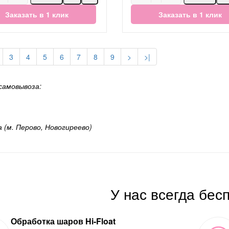
Заказать в 1 клик
Заказать в 1 клик
3
4
5
6
7
8
9
>
>|
самовывоза:
а (м. Перово, Новогиреево)
У нас всегда бес
Обработка шаров Hi-Float