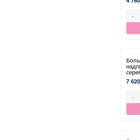
4 760
-
Боль
надп
сере
7 620
-