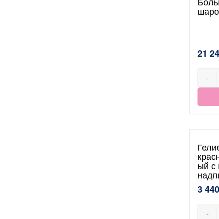
Боль
шаро
21 2
-
Гели
крас
ый с
надп
3 440
-