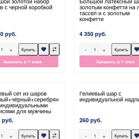
шой золотой набор
Большой латексный ш
в с черной коробкой
золотым конфетти на 
тассел и с золотым
конфетти
40 руб.
4 350 руб.
+
-
+
Купить
Купить
Заказать в 1 клик
Заказать в 1 клик
евый сет из шаров
Гелиевый шар с
ный+чёрный+серебрян
индивидуальной надп
 индивидуальными
исями для мужчины
 руб.
260 руб.
+
-
+
Купить
Купить