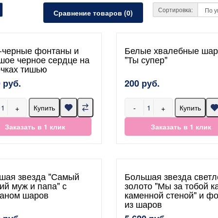
Сортировка:
Сравнение товаров (0)
-черные фонтаны и
Белые хвалебные ша
шое черное сердце на
"Ты супер"
очках тишью
 руб.
200 руб.
+
-
+
Купить
Купить
Заказать в 1 клик
Заказать в 1 клик
шая звезда "Самый
Большая звезда светл
ий муж и папа" с
золото "Мы за тобой ка
аном шаров
каменной стеной" и ф
из шаров