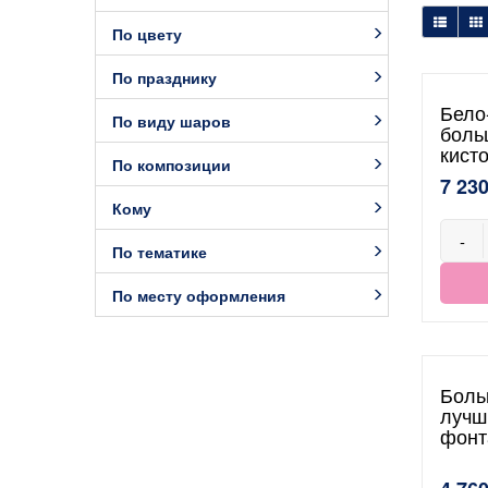
По цвету
По празднику
Бело
По виду шаров
боль
кист
По композиции
7 230
Кому
-
По тематике
По месту оформления
Боль
лучш
фонт