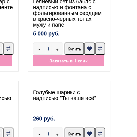
ар с
Гелиевый сет из баблс с
ленте
надписью и фонтана с
фольгированным сердцем
в красно-черных тонах
мужу и папе
5 000 руб.
-
+
Купить
Заказать в 1 клик
Голубые шарики с
исью
надписью "Ты наше всё"
260 руб.
-
+
Купить