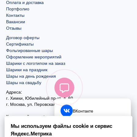
Оплата и доставка
Портфолио
Контакты
Вакансии
Отзывы
Договор оферты
Сертификаты
Фольгированные шары
Оформление мероприятий
Шарики с логотипом на заказ
Шарики на праздник
Шары на день рождения
Шары на свадьбу
Адреса:
г. Химки, Юбилейный пр-кт, д. 60
г. Москва
,
ул. Перовская, д. 59
ВКонтакте
Контактный номер:
+7 (925) 585-74-27
Telegram
Мы используем файлы cookie и сервис
+7 (495) 970-44-75
Яндекс.Метрика
MAX